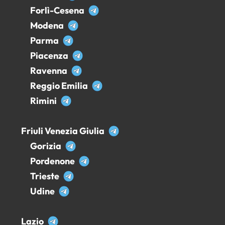
Forlì-Cesena
Modena
Parma
Piacenza
Ravenna
Reggio Emilia
Rimini
Friuli Venezia Giulia
Gorizia
Pordenone
Trieste
Udine
Lazio