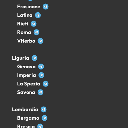
Frosinone
Latina
Rieti
Roma
Viterbo
Liguria
Genova
Imperia
La Spezia
Savona
Lombardia
Bergamo
Brescia