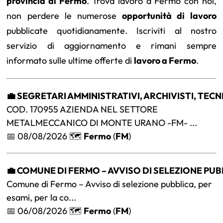
provincia di Fermo
. Trova lavoro a Fermo con noi,
non perdere le numerose
opportunità di lavoro
pubblicate quotidianamente. Iscriviti al nostro
servizio di aggiornamento e rimani sempre
informato sulle ultime offerte di
lavoro a Fermo
.
💼 SEGRETARI AMMINISTRATIVI, ARCHIVISTI, TECN
COD. 170955 AZIENDA NEL SETTORE
METALMECCANICO DI MONTE URANO -FM- ...
📅 08/08/2026 🗺️
Fermo
(
FM
)
💼 COMUNE DI FERMO – AVVISO DI SELEZIONE PUB
Comune di Fermo – Avviso di selezione pubblica, per
esami, per la co...
📅 06/08/2026 🗺️
Fermo
(
FM
)