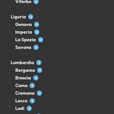
Viterbo
Liguria
Genova
Imperia
La Spezia
Savona
Lombardia
Bergamo
Brescia
Como
Cremona
Lecco
Lodi