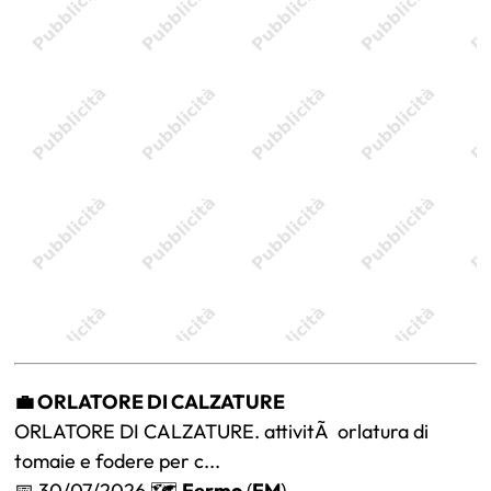
💼 ORLATORE DI CALZATURE
ORLATORE DI CALZATURE. attivitÃ orlatura di
tomaie e fodere per c...
📅 30/07/2026 🗺️
Fermo
(
FM
)