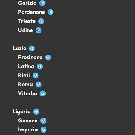
Gorizia
Pordenone
Trieste
Udine
Lazio
Frosinone
Latina
Rieti
Roma
Viterbo
Liguria
Genova
Imperia