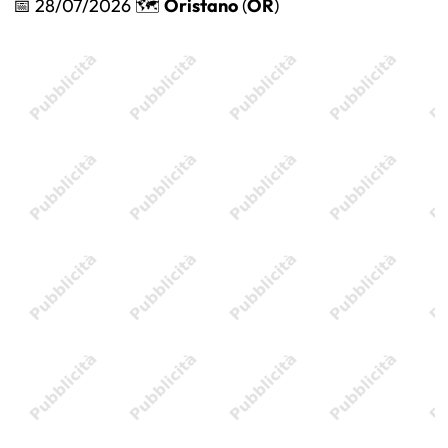
📅 28/07/2026 🗺️
Oristano
(
OR
)