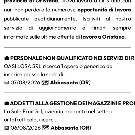
provincia di Oristano
. Trova lavoro a Oristano con
noi, non perdere le numerose
opportunità di lavoro
pubblicate quotidianamente. Iscriviti al nostro
servizio di aggiornamento e rimani sempre
informato sulle ultime offerte di
lavoro a Oristano
.
💼 PERSONALE NON QUALIFICATO NEI SERVIZI DI
OASI LOSA SRL ricerca 1 operaio generico da
inserire presso la sede di...
📅 07/08/2026 🗺️
Abbasanta
(
OR
)
💼 ADDETTI ALLA GESTIONE DEI MAGAZZINI E PRO
La Sole Fruit Srl, azienda operante nel settore
ortofrutticolo, ricerc...
📅 06/08/2026 🗺️
Abbasanta
(
OR
)