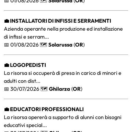
📅 01/08/2026 🗺️
Solarussa
(
OR
)
💼 INSTALLATORI DI INFISSI E SERRAMENTI
Azienda operante nella produzione ed installazione
di infissi e serram...
📅 01/08/2026 🗺️
Solarussa
(
OR
)
💼 LOGOPEDISTI
La risorsa si occuperà di presa in carico di minori e
adulti con dist...
📅 30/07/2026 🗺️
Ghilarza
(
OR
)
💼 EDUCATORI PROFESSIONALI
La risorsa opererà a supporto di alunni con bisogni
educativi special...