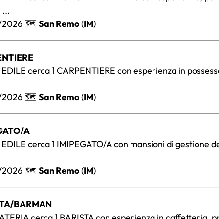
...
/2026 🗺️
San Remo
(
IM
)
ENTIERE
EDILE cerca 1 CARPENTIERE con esperienza in possess
/2026 🗺️
San Remo
(
IM
)
EGATO/A
EDILE cerca 1 IMIPEGATO/A con mansioni di gestione de
/2026 🗺️
San Remo
(
IM
)
STA/BARMAN
ERIA cerca 1 BARISTA con esperienza in caffetteria, pr