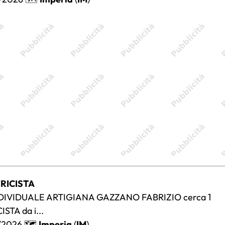
TRICISTA
NDIVIDUALE ARTIGIANA GAZZANO FABRIZIO cerca 1
STA da i...
/2026 🗺️
Imperia
(
IM
)