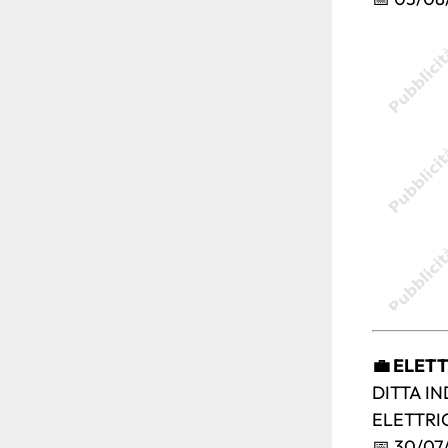
💼 ELET
DITTA I
ELETTRICI
📅 30/07