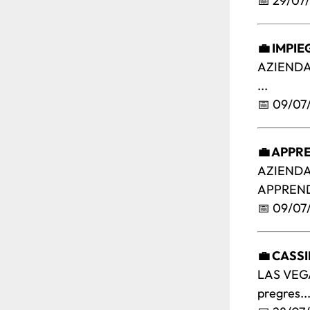
📅 29/07
💼 IMPI
AZIENDA 
...
📅 09/07
💼 APPR
AZIENDA 
APPREND
📅 09/07
💼 CASS
LAS VEGA
pregres..