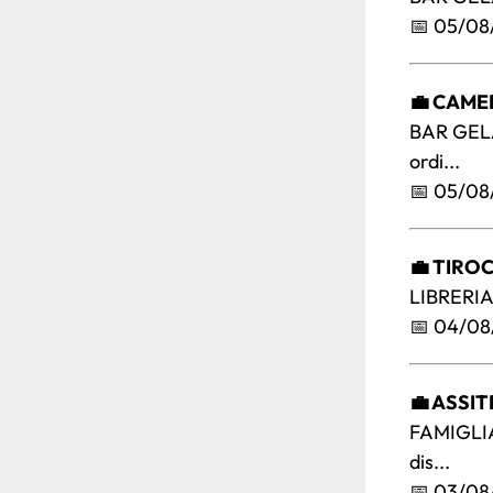
📅 05/08
💼 CAME
BAR GELA
ordi...
📅 05/08
💼 TIROC
LIBRERIA 
📅 04/08
💼 ASSI
FAMIGLIA
dis...
📅 03/08