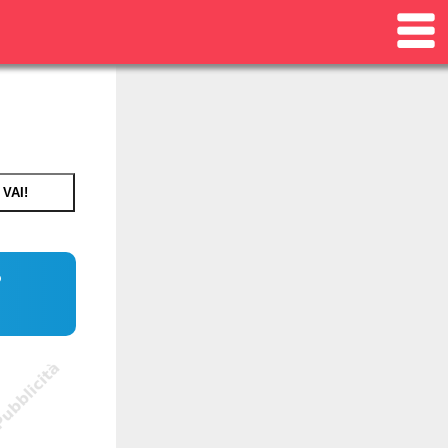
VAI!
o