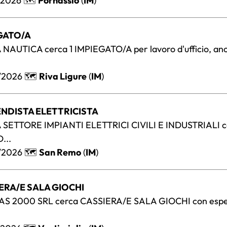
/2026 🗺️
Pornassio
(
IM
)
EGATO/A
NAUTICA cerca 1 IMPIEGATO/A per lavoro d'ufficio, an
/2026 🗺️
Riva Ligure
(
IM
)
ENDISTA ELETTRICISTA
SETTORE IMPIANTI ELETTRICI CIVILI E INDUSTRIALI c
...
/2026 🗺️
San Remo
(
IM
)
IERA/E SALA GIOCHI
S 2000 SRL cerca CASSIERA/E SALA GIOCHI con espe
.