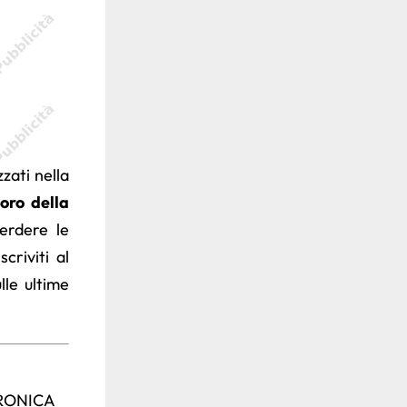
zzati nella
oro della
erdere le
criviti al
le ultime
TRONICA