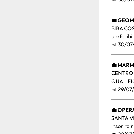
💼 GEOM
BIBA COS
preferibi
📅 30/07
💼 MARM
CENTRO 
QUALIFIC
📅 29/07
💼 OPERA
SANTA V
inserire n