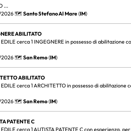
 ...
/2026 🗺️
Santo Stefano Al Mare
(
IM
)
GNERE ABILITATO
EDILE cerca 1 INGEGNERE in possesso di abilitazione c
/2026 🗺️
San Remo
(
IM
)
ITETTO ABILITATO
EDILE cerca 1 ARCHITETTO in possesso di abilitazione 
/2026 🗺️
San Remo
(
IM
)
STA PATENTE C
EDILE cerca 1 AUTISTA PATENTE C con esperienza, per