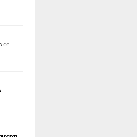
o del
i
eparazi...