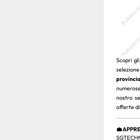
Scopri gl
selezion
provinci
numero
nostro s
offerte d
💼 APPR
SGTECHN