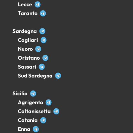
Lecce
Taranto
Sardegna
Cagliari
Nuoro
Oristano
Sassari
Sud Sardegna
Sicilia
Agrigento
Caltanissetta
Catania
Enna