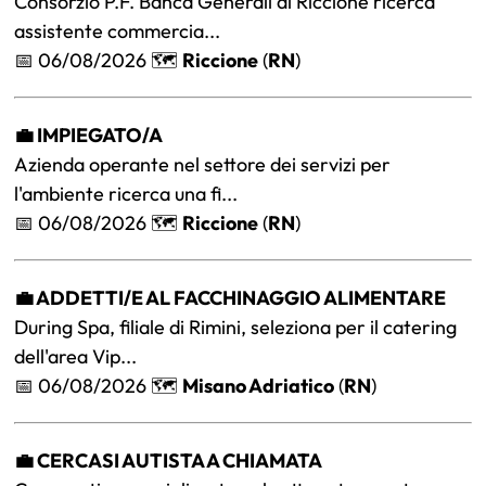
Consorzio P.F. Banca Generali di Riccione ricerca
assistente commercia...
📅 06/08/2026 🗺️
Riccione
(
RN
)
💼 IMPIEGATO/A
Azienda operante nel settore dei servizi per
l'ambiente ricerca una fi...
📅 06/08/2026 🗺️
Riccione
(
RN
)
💼 ADDETTI/E AL FACCHINAGGIO ALIMENTARE
During Spa, filiale di Rimini, seleziona per il catering
dell'area Vip...
📅 06/08/2026 🗺️
Misano Adriatico
(
RN
)
💼 CERCASI AUTISTA A CHIAMATA