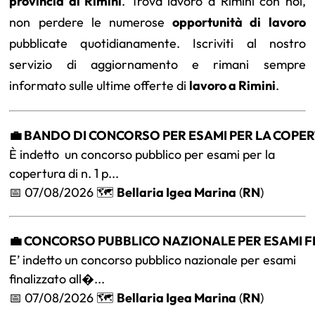
provincia di Rimini
. Trova lavoro a Rimini con noi,
non perdere le numerose
opportunità di lavoro
pubblicate quotidianamente. Iscriviti al nostro
servizio di aggiornamento e rimani sempre
informato sulle ultime offerte di
lavoro a Rimini
.
💼 BANDO DI CONCORSO PER ESAMI PER LA COPERT
È indetto un concorso pubblico per esami per la
copertura di n. 1 p...
📅 07/08/2026 🗺️
Bellaria Igea Marina
(
RN
)
💼 CONCORSO PUBBLICO NAZIONALE PER ESAMI FIN
E’ indetto un concorso pubblico nazionale per esami
finalizzato all�...
📅 07/08/2026 🗺️
Bellaria Igea Marina
(
RN
)