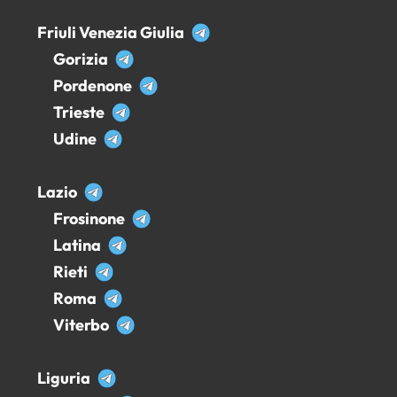
Friuli Venezia Giulia
Gorizia
Pordenone
Trieste
Udine
Lazio
Frosinone
Latina
Rieti
Roma
Viterbo
Liguria