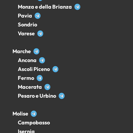
Monza e della Brianza
Pavia
Sondrio
Varese
Marche
Ancona
Ascoli Piceno
Fermo
Macerata
Pesaro e Urbino
Molise
Campobasso
Isernia