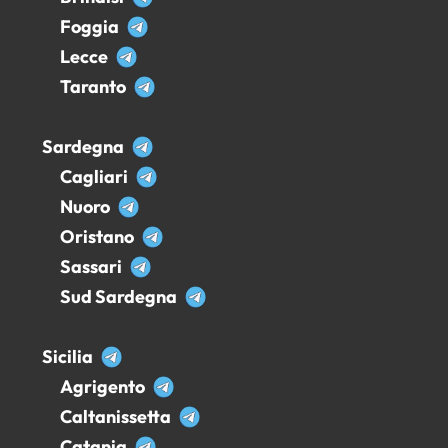
Foggia
Lecce
Taranto
Sardegna
Cagliari
Nuoro
Oristano
Sassari
Sud Sardegna
Sicilia
Agrigento
Caltanissetta
Catania