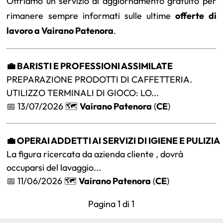
Offriamo un servizio di aggiornamento gratuito per
rimanere sempre informati sulle ultime
offerte di
lavoro a Vairano Patenora
.
💼 BARISTI E PROFESSIONI ASSIMILATE
PREPARAZIONE PRODOTTI DI CAFFETTERIA.
UTILIZZO TERMINALI DI GIOCO: LO...
📅 13/07/2026 🗺️
Vairano Patenora
(
CE
)
💼 OPERAI ADDETTI AI SERVIZI DI IGIENE E PULIZIA
La figura ricercata da azienda cliente , dovrà
occuparsi del lavaggio...
📅 11/06/2026 🗺️
Vairano Patenora
(
CE
)
Pagina 1 di 1