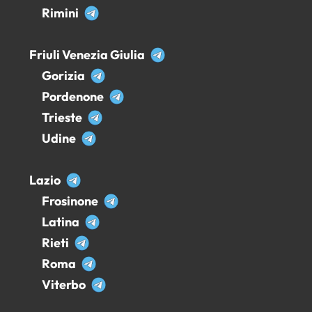
Rimini
Friuli Venezia Giulia
Gorizia
Pordenone
Trieste
Udine
Lazio
Frosinone
Latina
Rieti
Roma
Viterbo