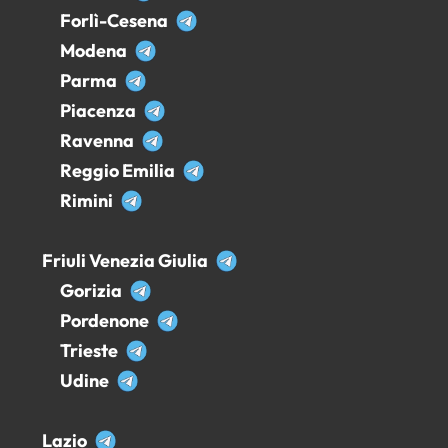
Forlì-Cesena
Modena
Parma
Piacenza
Ravenna
Reggio Emilia
Rimini
Friuli Venezia Giulia
Gorizia
Pordenone
Trieste
Udine
Lazio