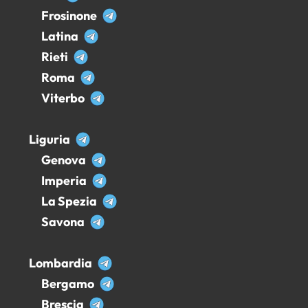
Frosinone
Latina
Rieti
Roma
Viterbo
Liguria
Genova
Imperia
La Spezia
Savona
Lombardia
Bergamo
Brescia