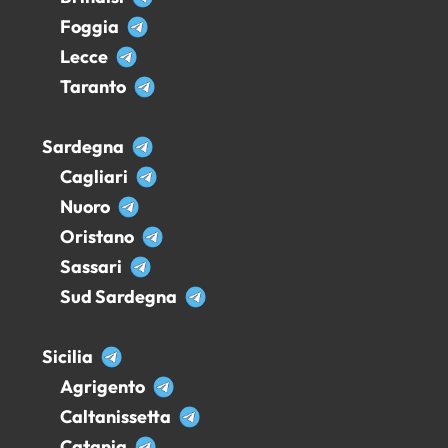
Foggia
Lecce
Taranto
Sardegna
Cagliari
Nuoro
Oristano
Sassari
Sud Sardegna
Sicilia
Agrigento
Caltanissetta
Catania