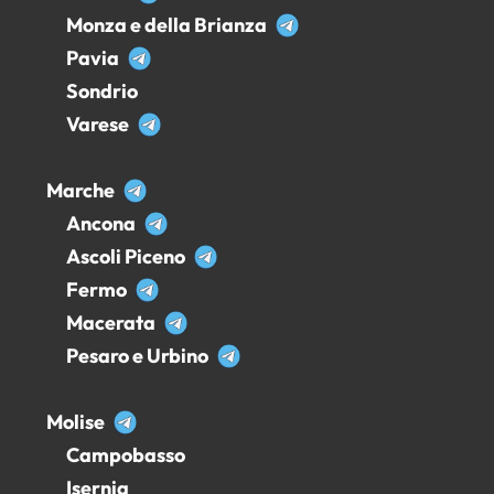
Monza e della Brianza
Pavia
Sondrio
Varese
Marche
Ancona
Ascoli Piceno
Fermo
Macerata
Pesaro e Urbino
Molise
Campobasso
Isernia