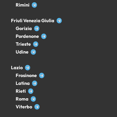
Rimini
Friuli Venezia Giulia
Gorizia
Pordenone
Trieste
Udine
Lazio
Frosinone
Latina
Rieti
Roma
Viterbo