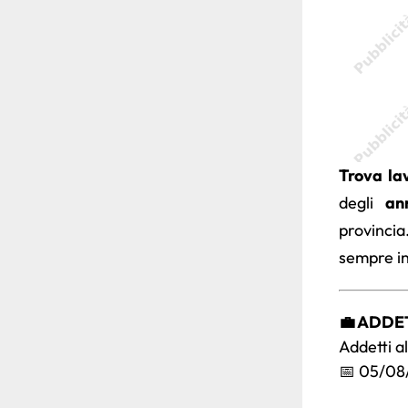
Trova la
degli
an
provinci
sempre in
💼 ADDE
Addetti a
📅 05/08