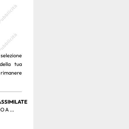
 selezione
ella tua
 rimanere
ASSIMILATE
O A ...