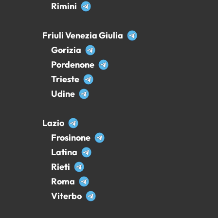
Rimini
Friuli Venezia Giulia
Gorizia
Pordenone
Trieste
Udine
Lazio
Frosinone
Latina
Rieti
Roma
Viterbo