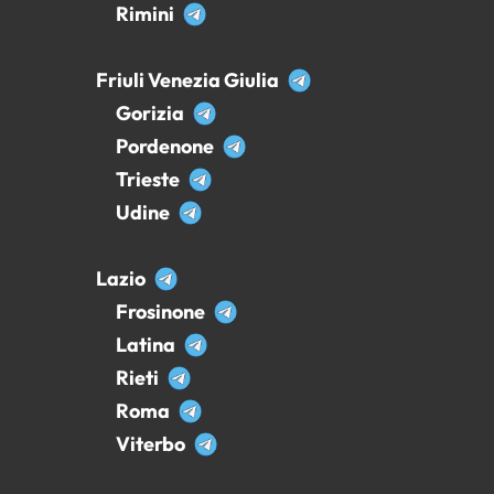
Rimini
Friuli Venezia Giulia
Gorizia
Pordenone
Trieste
Udine
Lazio
Frosinone
Latina
Rieti
Roma
Viterbo