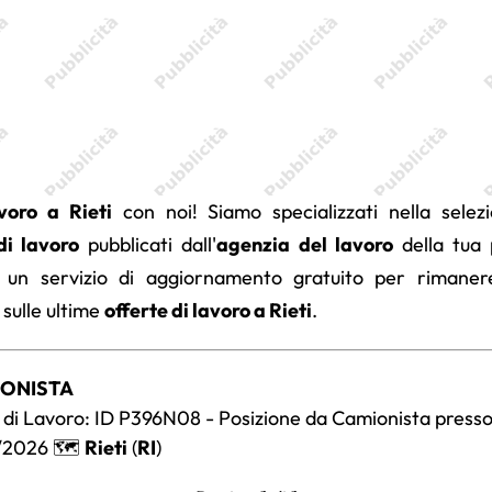
voro a Rieti
con noi! Siamo specializzati nella selezi
di lavoro
pubblicati dall'
agenzia del lavoro
della tua 
 un servizio di aggiornamento gratuito per rimane
 sulle ultime
offerte di lavoro a Rieti
.
MIONISTA
di Lavoro: ID P396N08 - Posizione da Camionista presso i
/2026 🗺️
Rieti
(
RI
)