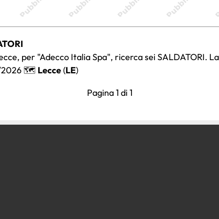
ATORI
 Lecce, per "Adecco Italia Spa", ricerca sei SALDATORI. La 
/2026 🗺️
Lecce
(
LE
)
Pagina 1 di 1