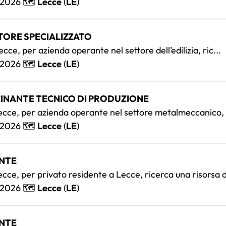
/2026 🗺️
Lecce
(
LE
)
TORE SPECIALIZZATO
Lecce, per azienda operante nel settore dell’edilizia, ric...
/2026 🗺️
Lecce
(
LE
)
CINANTE TECNICO DI PRODUZIONE
 Lecce, per azienda operante nel settore metalmeccanico, r
/2026 🗺️
Lecce
(
LE
)
ANTE
Lecce, per privato residente a Lecce, ricerca una risorsa d
/2026 🗺️
Lecce
(
LE
)
ANTE