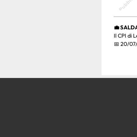
💼 SALD
Il CPI di
📅 20/07