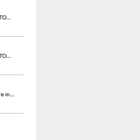
TO...
TO...
 in...