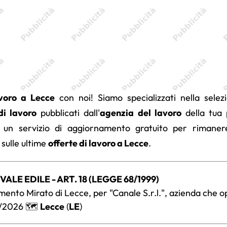
voro a Lecce
con noi! Siamo specializzati nella selez
di lavoro
pubblicati dall'
agenzia del lavoro
della tua 
 un servizio di aggiornamento gratuito per rimane
 sulle ultime
offerte di lavoro a Lecce
.
ALE EDILE - ART. 18 (LEGGE 68/1999)
amento Mirato di Lecce, per "Canale S.r.l.", azienda che op
/2026 🗺️
Lecce
(
LE
)