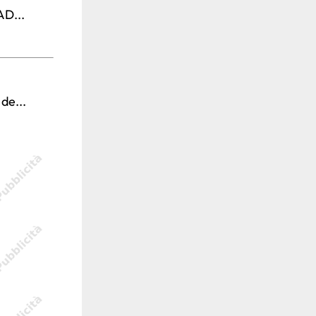
AD...
de...