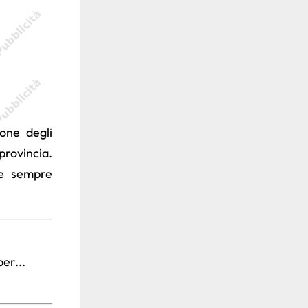
ione degli
provincia.
re sempre
er...