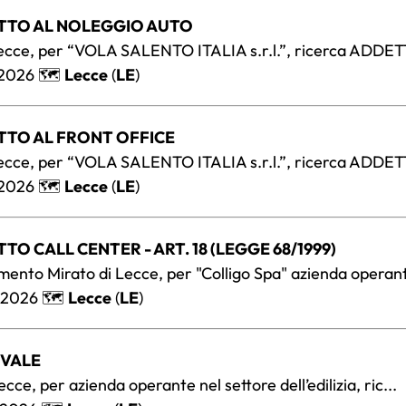
TTO AL NOLEGGIO AUTO
 Lecce, per “VOLA SALENTO ITALIA s.r.l.”, ricerca ADDET
/2026 🗺️
Lecce
(
LE
)
TTO AL FRONT OFFICE
 Lecce, per “VOLA SALENTO ITALIA s.r.l.”, ricerca ADDET
/2026 🗺️
Lecce
(
LE
)
TO CALL CENTER - ART. 18 (LEGGE 68/1999)
amento Mirato di Lecce, per "Colligo Spa" azienda operante
/2026 🗺️
Lecce
(
LE
)
OVALE
Lecce, per azienda operante nel settore dell’edilizia, ric...