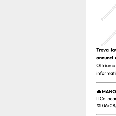
Trova la
annunci 
Offriamo
informati
💼 MANOV
Il Colloc
📅 06/08