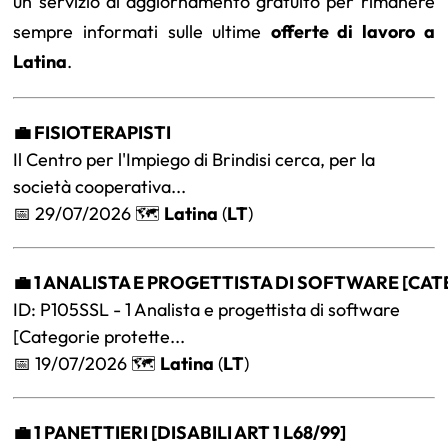
un servizio di aggiornamento gratuito per rimanere
sempre informati sulle ultime
offerte di lavoro a
Latina
.
💼 FISIOTERAPISTI
Il Centro per l'Impiego di Brindisi cerca, per la
società cooperativa...
📅 29/07/2026 🗺️
Latina
(
LT
)
💼 1 ANALISTA E PROGETTISTA DI SOFTWARE [CAT
ID: P105SSL - 1 Analista e progettista di software
[Categorie protette...
📅 19/07/2026 🗺️
Latina
(
LT
)
💼 1 PANETTIERI [DISABILI ART 1 L68/99]