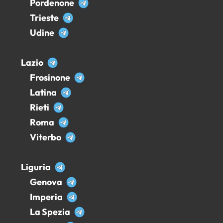
Pordenone
Trieste
Udine
Lazio
Frosinone
Latina
Rieti
Roma
Viterbo
Liguria
Genova
Imperia
La Spezia