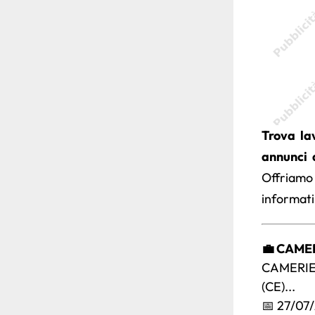
Trova la
annunci 
Offriamo
informati
💼 CAME
CAMERIE
(CE)...
📅 27/07