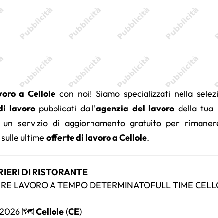
voro a Cellole
con noi! Siamo specializzati nella selez
di lavoro
pubblicati dall'
agenzia del lavoro
della tua 
 un servizio di aggiornamento gratuito per rimane
 sulle ultime
offerte di lavoro a Cellole
.
RIERI DI RISTORANTE
RE LAVORO A TEMPO DETERMINATOFULL TIME CELL
/2026 🗺️
Cellole
(
CE
)