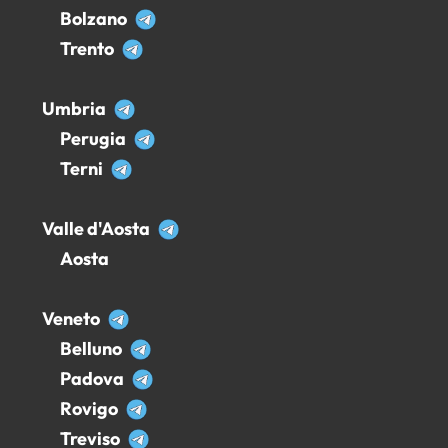
Bolzano
Trento
Umbria
Perugia
Terni
Valle d'Aosta
Aosta
Veneto
Belluno
Padova
Rovigo
Treviso