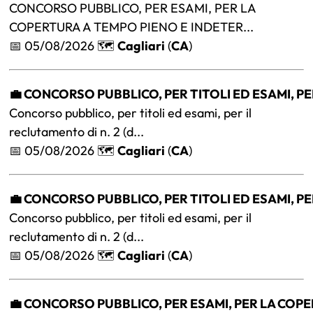
CONCORSO PUBBLICO, PER ESAMI, PER LA
COPERTURA A TEMPO PIENO E INDETER...
📅 05/08/2026 🗺️
Cagliari
(
CA
)
💼 CONCORSO PUBBLICO, PER TITOLI ED ESAMI, PE
Concorso pubblico, per titoli ed esami, per il
reclutamento di n. 2 (d...
📅 05/08/2026 🗺️
Cagliari
(
CA
)
💼 CONCORSO PUBBLICO, PER TITOLI ED ESAMI, PE
Concorso pubblico, per titoli ed esami, per il
reclutamento di n. 2 (d...
📅 05/08/2026 🗺️
Cagliari
(
CA
)
💼 CONCORSO PUBBLICO, PER ESAMI, PER LA COPE