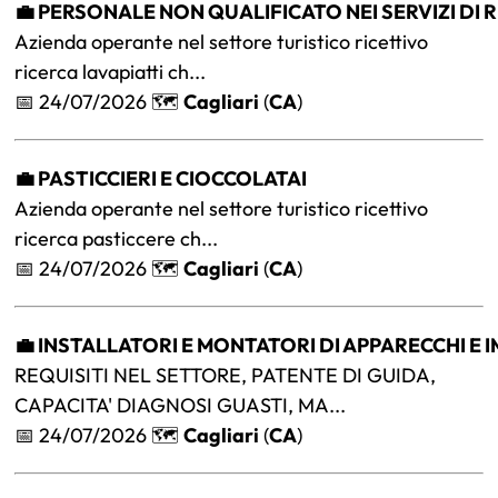
💼 PERSONALE NON QUALIFICATO NEI SERVIZI DI
Azienda operante nel settore turistico ricettivo
ricerca lavapiatti ch...
📅 24/07/2026 🗺️
Cagliari
(
CA
)
💼 PASTICCIERI E CIOCCOLATAI
Azienda operante nel settore turistico ricettivo
ricerca pasticcere ch...
📅 24/07/2026 🗺️
Cagliari
(
CA
)
💼 INSTALLATORI E MONTATORI DI APPARECCHI E 
REQUISITI NEL SETTORE, PATENTE DI GUIDA,
CAPACITA' DIAGNOSI GUASTI, MA...
📅 24/07/2026 🗺️
Cagliari
(
CA
)