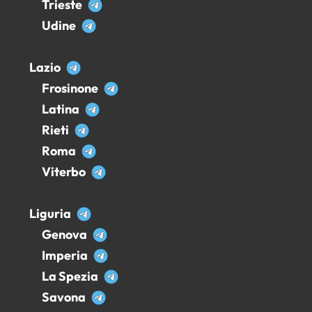
Trieste
Udine
Lazio
Frosinone
Latina
Rieti
Roma
Viterbo
Liguria
Genova
Imperia
La Spezia
Savona