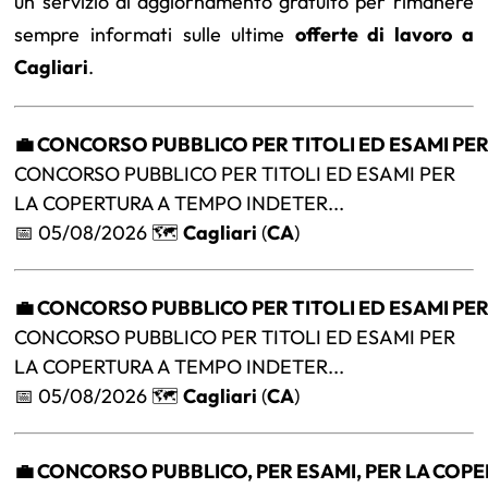
un servizio di aggiornamento gratuito per rimanere
sempre informati sulle ultime
offerte di lavoro a
Cagliari
.
💼 CONCORSO PUBBLICO PER TITOLI ED ESAMI PER
CONCORSO PUBBLICO PER TITOLI ED ESAMI PER
LA COPERTURA A TEMPO INDETER...
📅 05/08/2026 🗺️
Cagliari
(
CA
)
💼 CONCORSO PUBBLICO PER TITOLI ED ESAMI PE
CONCORSO PUBBLICO PER TITOLI ED ESAMI PER
LA COPERTURA A TEMPO INDETER...
📅 05/08/2026 🗺️
Cagliari
(
CA
)
💼 CONCORSO PUBBLICO, PER ESAMI, PER LA COPE