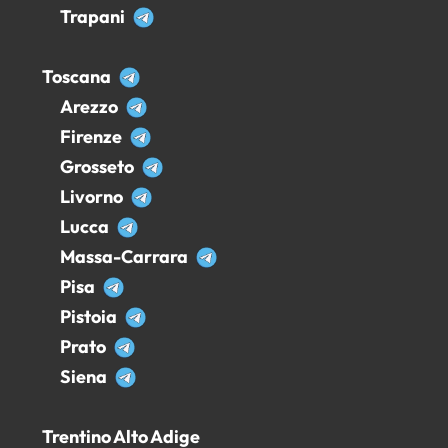
Trapani
Toscana
Arezzo
Firenze
Grosseto
Livorno
Lucca
Massa-Carrara
Pisa
Pistoia
Prato
Siena
Trentino Alto Adige