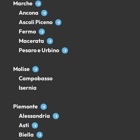
Marche
Ancona
Ascoli Piceno
Fermo
Macerata
Pesaro e Urbino
Molise
Campobasso
Isernia
Piemonte
Alessandria
Asti
Biella