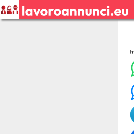
lavoroannunci.eu
h