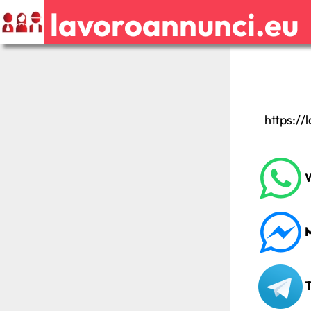
lavoroannunci.eu
https://
W
M
T