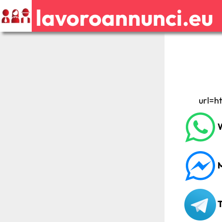
lavoroannunci.eu
url=h
W
M
T