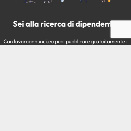
Sei alla ricerca di dipendenti?
Con lavoroannunci.eu puoi pubblicare gratuitamente i
tuoi annunci di lavoro e trovare i candidati ideali!
📢 PUBBLICA ORA IL TUO ANNUNCIO!
Tutte le regioni disponibili:
Abruzzo
Chieti
L'Aquila